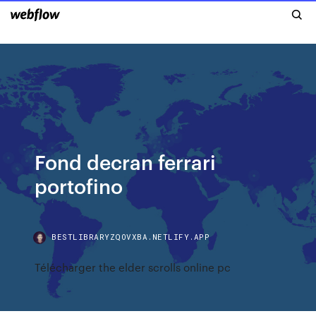
Fond decran ferrari
portofino
BESTLIBRARYZQOVXBA.NETLIFY.APP
Télécharger the elder scrolls online pc