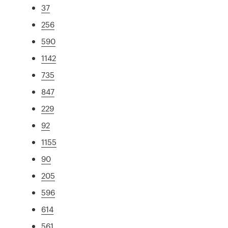
37
256
590
1142
735
847
229
92
1155
90
205
596
614
561