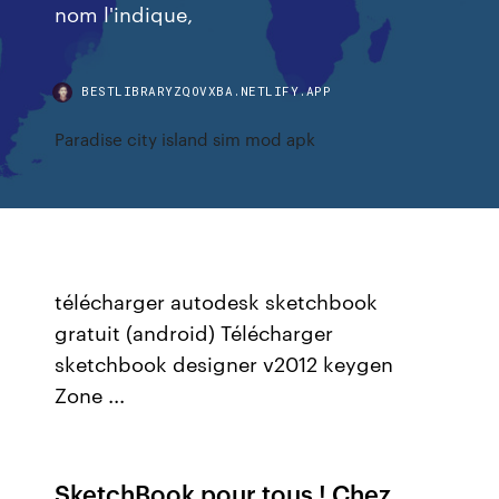
nom l'indique,
BESTLIBRARYZQOVXBA.NETLIFY.APP
Paradise city island sim mod apk
télécharger autodesk sketchbook
gratuit (android) Télécharger
sketchbook designer v2012 keygen
Zone ...
SketchBook pour tous ! Chez