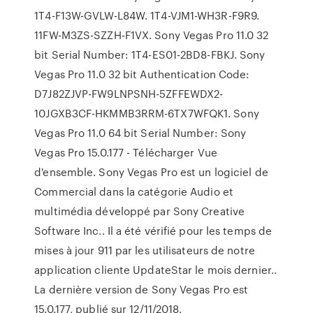
1T4-F13W-GVLW-L84W. 1T4-VJM1-WH3R-F9R9.
11FW-M3ZS-SZZH-F1VX. Sony Vegas Pro 11.0 32
bit Serial Number: 1T4-ES01-2BD8-FBKJ. Sony
Vegas Pro 11.0 32 bit Authentication Code:
D7J82ZJVP-FW9LNPSNH-5ZFFEWDX2-
10JGXB3CF-HKMMB3RRM-6TX7WFQK1. Sony
Vegas Pro 11.0 64 bit Serial Number: Sony
Vegas Pro 15.0.177 - Télécharger Vue
d'ensemble. Sony Vegas Pro est un logiciel de
Commercial dans la catégorie Audio et
multimédia développé par Sony Creative
Software Inc.. Il a été vérifié pour les temps de
mises à jour 911 par les utilisateurs de notre
application cliente UpdateStar le mois dernier..
La dernière version de Sony Vegas Pro est
15.0.177, publié sur 12/11/2018.