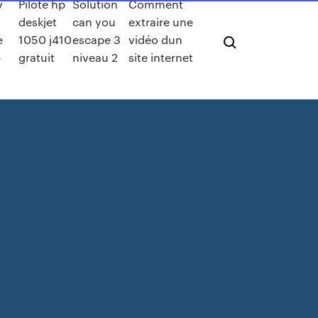
v
Pilote hp
Solution
Comment
deskjet
can you
extraire une
e
1050 j410
escape 3
vidéo dun
-
gratuit
niveau 2
site internet